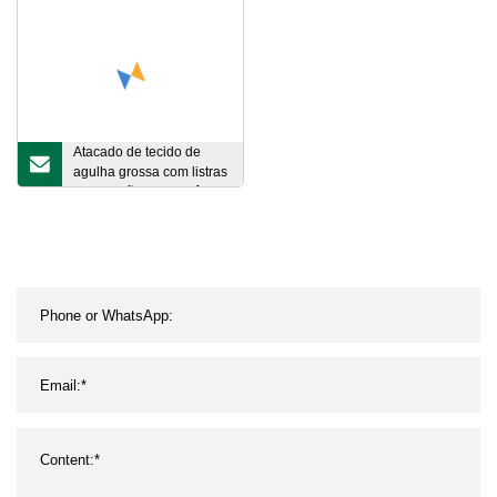
Atacado de tecido de
agulha grossa com listras
de algodão para tricô
tecido de malha simples
para roupas camisetas
com fios tingidos de
algodão elastano listrado
tecido de malha de malha
única